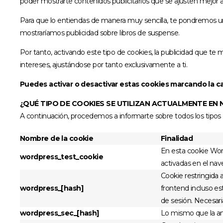
poder mostrarte contenidos publicitarios que se ajusten mejor a
Para que lo entiendas de manera muy sencilla, te pondremos un e
mostraríamos publicidad sobre libros de suspense.
Por tanto, activando este tipo de cookies, la publicidad que t
intereses, ajustándose por tanto exclusivamente a ti.
Puedes activar o desactivar estas cookies marcando la c
¿QUÉ TIPO DE COOKIES SE UTILIZAN ACTUALMENTE EN
A continuación, procedemos a informarte sobre todos los tipos 
Nombre de la cookie
Finalidad
En esta cookie Wor
wordpress_test_cookie
activadas en el nav
Cookie restringida 
wordpress_[hash]
frontend incluso es
de sesión. Necesari
wordpress_sec_[hash]
Lo mismo que la ant