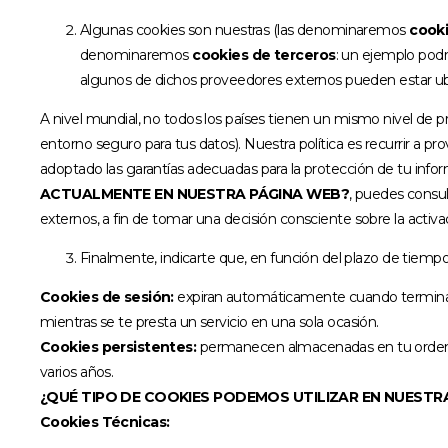
Algunas cookies son nuestras (las denominaremos
cooki
denominaremos
cookies de terceros
: un ejemplo pod
algunos de dichos proveedores externos pueden estar ub
A nivel mundial, no todos los países tienen un mismo nivel de 
entorno seguro para tus datos). Nuestra política es recurrir a
adoptado las garantías adecuadas para la protección de tu inf
ACTUALMENTE EN NUESTRA PÁGINA WEB?
, puedes consul
externos, a fin de tomar una decisión consciente sobre la activa
Finalmente, indicarte que, en función del plazo de tiemp
Cookies de sesión:
expiran automáticamente cuando terminas 
mientras se te presta un servicio en una sola ocasión.
Cookies persistentes:
permanecen almacenadas en tu ordena
varios años.
¿QUÉ TIPO DE COOKIES PODEMOS UTILIZAR EN NUESTR
Cookies Técnicas: