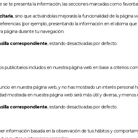
se te presenta la información, las secciones marcadas como favoritas,
citaria
, sino que activándolas mejorarás la funcionalidad de la página
referencias (por ejemplo, presentando la información en el idioma que
stra página durante tu navegación.
asilla correspondiente
, estando desactivadas por defecto.
os publicitarios incluidos en nuestra página web en base a criterios c
ncio en nuestra página web, y no has mostrado un interés personal hac
idad mostrada en nuestra página web será más útil y diversa, y menos r
asilla correspondiente
, estando desactivadas por defecto.
r información basada en la observación de tus hábitos y comportami