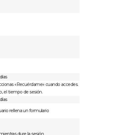
días
eleccionas «Recuérdame» cuando accedes.
o, el tiempo de sesión.
días
ario rellena un formulario
ientras dure la sesión