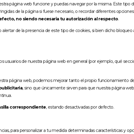
stra página web funcione y puedas navegar por la misma. Este tipo de
ingidas de la página si fuese necesario, o recordar diferentes opciones
efecto, no siendo necesaria tu autorización al respecto
.
 alertar de la presencia de este tipo de cookies, si bien dicho bloqueo
los usuarios de nuestra página web en general (por ejemplo, qué seccio
uestra página web, podemos mejorar tanto el propio funcionamiento de 
ublicitaria
, sino que únicamente sirven para que nuestra página we
ntinua.
asilla correspondiente
, estando desactivadas por defecto.
ncias, para personalizar a tu medida determinadas características y o