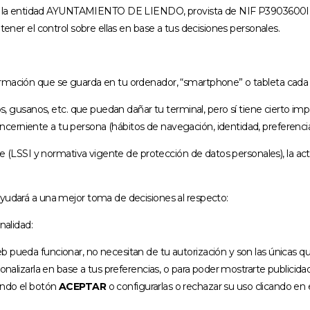
 la entidad AYUNTAMIENTO DE LIENDO, provista de NIF P3903600I, 
tener el control sobre ellas en base a tus decisiones personales.
ormación que se guarda en tu ordenador, “smartphone” o tableta cada 
nos, gusanos, etc. que puedan dañar tu terminal, pero sí tiene cierto i
erniente a tu persona (hábitos de navegación, identidad, preferencias
ble (LSSI y normativa vigente de protección de datos personales), la a
ayudará a una mejor toma de decisiones al respecto:
nalidad:
b pueda funcionar, no necesitan de tu autorización y son las únicas 
sonalizarla en base a tus preferencias, o para poder mostrarte publicid
ando el botón
ACEPTAR
o configurarlas o rechazar su uso clicando en