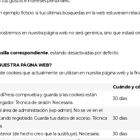
 tus gustos e intereses personales.
jemplo ficticio: si tus últimas búsquedas en la web estuviesen relaci
e mostremos en nuestra página web no será genérica, sino que estará o
asilla correspondiente
, estando desactivadas por defecto.
 NUESTRA PÁGINA WEB?
de cookies que actualmente se utilizan en nuestra página web y la fi
Cuándo y c
dPress comprueba y guarda si las cookies están
30 días
egador. Técnica de sesión. Necesaria.
al área de administración (wp-admin). No se ve en el
tando registrado. Guarda tus datos de acceso. Técnica
30 días
a.
erior (de hecho creo que la sustituye). Necesaria.
30 días