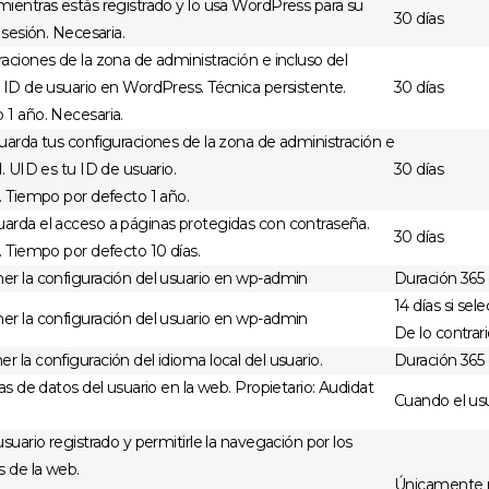
ientras estás registrado y lo usa WordPress para su
30 días
 sesión. Necesaria.
aciones de la zona de administración e incluso del
 ID de usuario en WordPress. Técnica persistente.
30 días
 1 año. Necesaria.
uarda tus configuraciones de la zona de administración e
. UID es tu ID de usuario.
30 días
. Tiempo por defecto 1 año.
arda el acceso a páginas protegidas con contraseña.
30 días
. Tiempo por defecto 10 días.
er la configuración del usuario en wp-admin
Duración 365 
14 días si s
er la configuración del usuario en wp-admin
De lo contrari
 la configuración del idioma local del usuario.
Duración 365 
as de datos del usuario en la web. Propietario: Audidat
Cuando el usu
suario registrado y permitirle la navegación por los
s de la web.
Únicamente m