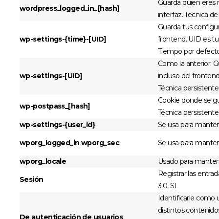
Guarda quien eres m
wordpress_logged_in_[hash]
interfaz. Técnica de
Guarda tus configur
wp-settings-{time}-[UID]
frontend. UID es tu
Tiempo por defecto
Como la anterior. G
wp-settings-[UID]
incluso del frontend
Técnica persistente
Cookie donde se gu
wp-postpass_[hash]
Técnica persistente
wp-settings-{user_id}
Se usa para manten
wporg_logged_in wporg_sec
Se usa para manten
wporg_locale
Usado para mantener
Registrar las entrad
Sesión
3.0, SL
Identificarle como u
distintos contenido
De autenticación de usuarios