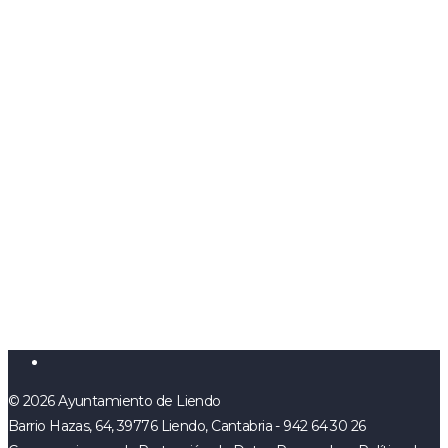
© 2026 Ayuntamiento de Liendo
Barrio Hazas, 64, 39776 Liendo, Cantabria - 942 64 30 26